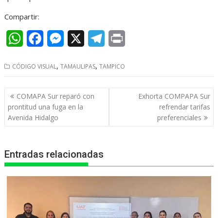
Compartir:
W
F
M
X
T
P
h
a
e
e
r
,
,
CÓDIGO VISUAL
TAMAULIPAS
TAMPICO
a
c
s
l
i
t
e
s
e
n
Navegación
COMAPA Sur reparó con
Exhorta COMPAPA Sur
s
b
e
g
t
de
prontitud una fuga en la
refrendar tarifas
entradas
Avenida Hidalgo
preferenciales
A
o
n
r
p
o
g
a
Entradas relacionadas
p
k
e
m
r