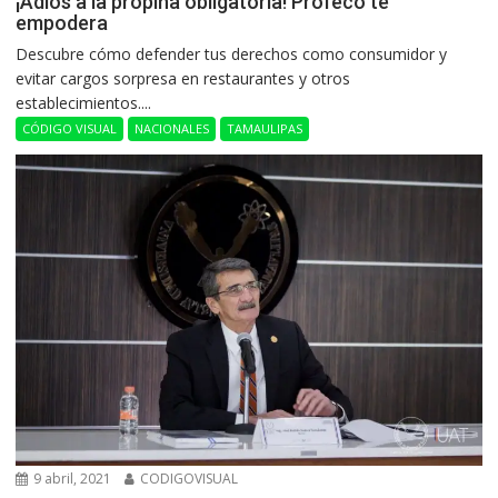
¡Adiós a la propina obligatoria! Profeco te
empodera
Descubre cómo defender tus derechos como consumidor y
evitar cargos sorpresa en restaurantes y otros
establecimientos....
CÓDIGO VISUAL
NACIONALES
TAMAULIPAS
9 abril, 2021
CODIGOVISUAL