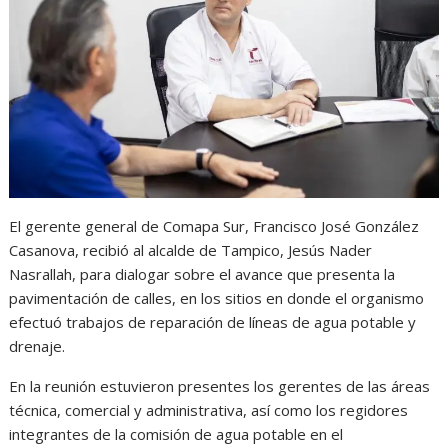
s
b
e
g
t
A
o
n
r
p
o
g
a
p
k
e
m
r
El gerente general de Comapa Sur, Francisco José González
Casanova, recibió al alcalde de Tampico, Jesús Nader
Nasrallah, para dialogar sobre el avance que presenta la
pavimentación de calles, en los sitios en donde el organismo
efectuó trabajos de reparación de líneas de agua potable y
drenaje.
En la reunión estuvieron presentes los gerentes de las áreas
técnica, comercial y administrativa, así como los regidores
integrantes de la comisión de agua potable en el