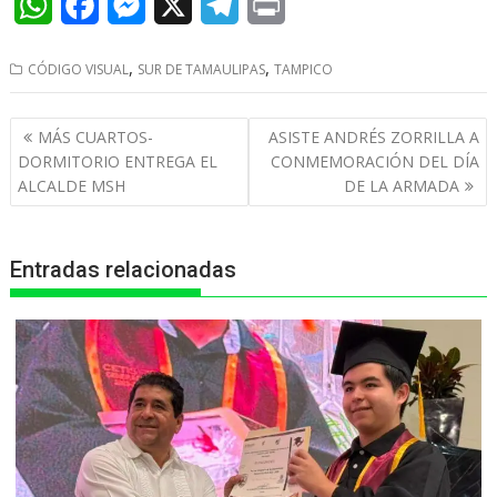
W
F
M
X
T
P
h
a
e
e
r
,
,
CÓDIGO VISUAL
SUR DE TAMAULIPAS
TAMPICO
a
c
s
l
i
t
e
s
e
n
Navegación
MÁS CUARTOS-
ASISTE ANDRÉS ZORRILLA A
s
b
e
g
t
de
DORMITORIO ENTREGA EL
CONMEMORACIÓN DEL DÍA
entradas
ALCALDE MSH
DE LA ARMADA
A
o
n
r
p
o
g
a
Entradas relacionadas
p
k
e
m
r