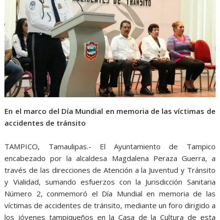
s
b
e
g
t
A
o
n
r
p
o
g
a
p
k
e
m
r
En el marco del Día Mundial en memoria de las víctimas de
accidentes de tránsito
TAMPICO, Tamaulipas.- El Ayuntamiento de Tampico
encabezado por la alcaldesa Magdalena Peraza Guerra, a
través de las direcciones de Atención a la Juventud y Tránsito
y Vialidad, sumando esfuerzos con la Jurisdicción Sanitaria
Número 2, conmemoró el Día Mundial en memoria de las
víctimas de accidentes de tránsito, mediante un foro dirigido a
los jóvenes tampiqueños en la Casa de la Cultura de esta