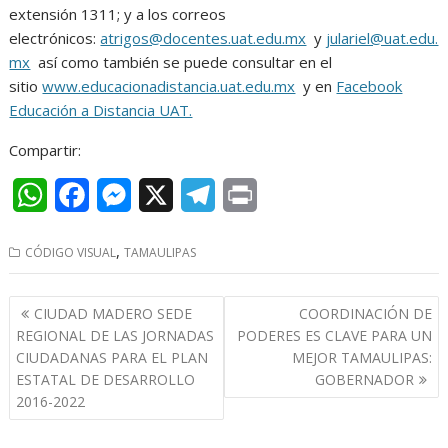
extensión 1311; y a los correos
electrónicos:
atrigos@docentes.uat.edu.mx
y
julariel@uat.edu.
mx
así como también se puede consultar en el
sitio
www.educacionadistancia.uat.edu.mx
y en
Facebook
Educación a Distancia UAT.
Compartir:
W
F
M
X
T
P
h
a
e
e
r
,
CÓDIGO VISUAL
TAMAULIPAS
a
c
s
l
i
t
e
s
e
n
Navegación
CIUDAD MADERO SEDE
COORDINACIÓN DE
s
b
e
g
t
de
REGIONAL DE LAS JORNADAS
PODERES ES CLAVE PARA UN
entradas
CIUDADANAS PARA EL PLAN
MEJOR TAMAULIPAS:
A
o
n
r
ESTATAL DE DESARROLLO
GOBERNADOR
p
o
g
a
2016-2022
p
k
e
m