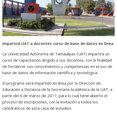
A
o
n
r
p
o
g
a
p
k
e
m
r
Impartirá UAT a docentes curso de base de datos en línea
La Universidad Autónoma de Tamaulipas (UAT) impartirá un
curso de capacitación dirigido a sus docentes, con la finalidad
de fortalecer sus conocimientos y competencias en el uso de
base de datos de información científica y tecnológica.
El programa será impartido en línea por la Dirección de
Educación a Distancia de la Secretaría Académica de la UAT, a
partir del 6 de marzo de 2017, para lo cual tiene abierto el
proceso de inscripciones, con la invitación a todos los
catedráticos de esta casa de estudios.