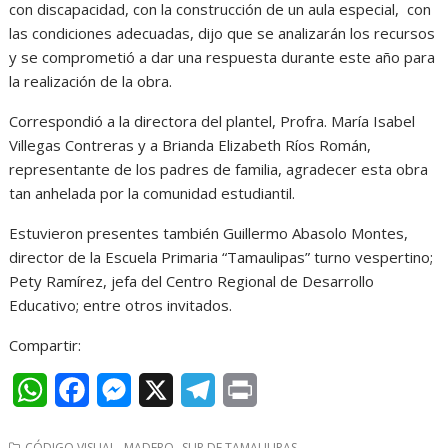
con discapacidad, con la construcción de un aula especial, con
las condiciones adecuadas, dijo que se analizarán los recursos
y se comprometió a dar una respuesta durante este año para
la realización de la obra.
Correspondió a la directora del plantel, Profra. María Isabel
Villegas Contreras y a Brianda Elizabeth Ríos Román,
representante de los padres de familia, agradecer esta obra
tan anhelada por la comunidad estudiantil.
Estuvieron presentes también Guillermo Abasolo Montes,
director de la Escuela Primaria “Tamaulipas” turno vespertino;
Pety Ramírez, jefa del Centro Regional de Desarrollo
Educativo; entre otros invitados.
Compartir:
W
F
M
X
T
P
h
a
e
e
r
,
,
CÓDIGO VISUAL
MADERO
SUR DE TAMAULIPAS