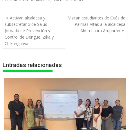
a
c
s
l
i
t
e
s
e
n
Navegación
Activan alcaldesa y
Visitan estudiantes de Cués de
s
b
e
g
t
de
subsecretario de Salud
Palmas Altas a la alcaldesa
entradas
Jornada de Prevención y
Alma Laura Amparán
A
o
n
r
Control de Dengue, Zika y
p
o
g
a
Chikungunya
p
k
e
m
r
Entradas relacionadas