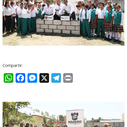
Compartir:
W
F
M
X
T
P
h
a
e
e
r
a
c
s
l
i
t
e
s
e
n
s
b
e
g
t
A
o
n
r