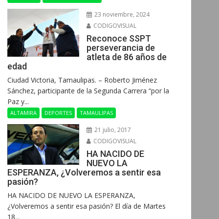
23 noviembre, 2024
CODIGOVISUAL
Reconoce SSPT
perseverancia de
atleta de 86 años de
edad
Ciudad Victoria, Tamaulipas. – Roberto Jiménez
Sánchez, participante de la Segunda Carrera “por la
Paz y...
ALTAMIRA
DEPORTES
TAMAULIPAS
21 julio, 2017
CODIGOVISUAL
HA NACIDO DE
NUEVO LA
ESPERANZA, ¿Volveremos a sentir esa
pasión?
HA NACIDO DE NUEVO LA ESPERANZA,
¿Volveremos a sentir esa pasión? El día de Martes
18...