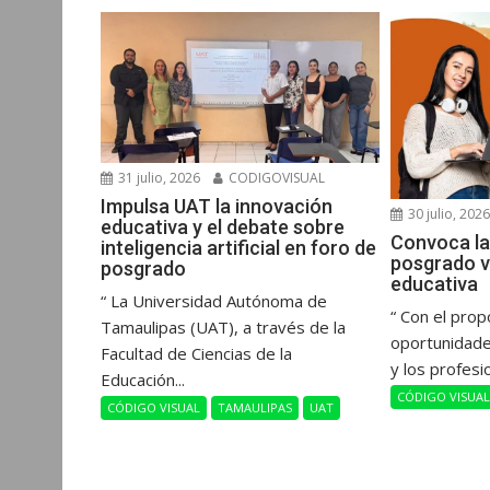
r
31 julio, 2026
CODIGOVISUAL
Impulsa UAT la innovación
30 julio, 202
educativa y el debate sobre
Convoca la
inteligencia artificial en foro de
posgrado v
posgrado
educativa
“ La Universidad Autónoma de
“ Con el prop
Tamaulipas (UAT), a través de la
oportunidade
Facultad de Ciencias de la
y los profesi
Educación...
CÓDIGO VISUA
CÓDIGO VISUAL
TAMAULIPAS
UAT