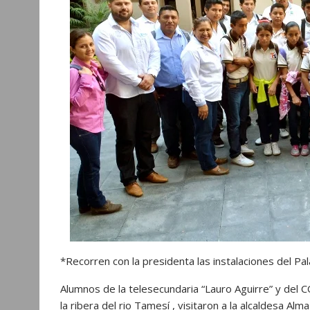
p
o
g
a
p
k
e
m
r
*Recorren con la presidenta las instalaciones del Pal
Alumnos de la telesecundaria “Lauro Aguirre” y de
la ribera del rio Tamesí , visitaron a la alcaldesa Al