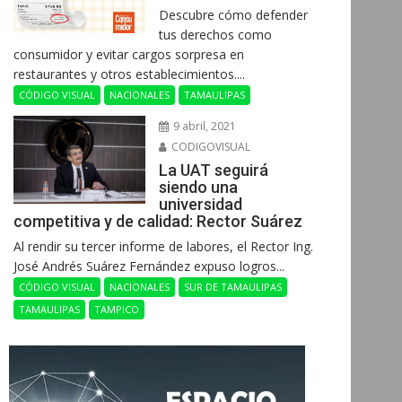
Descubre cómo defender
tus derechos como
consumidor y evitar cargos sorpresa en
restaurantes y otros establecimientos....
CÓDIGO VISUAL
NACIONALES
TAMAULIPAS
9 abril, 2021
CODIGOVISUAL
La UAT seguirá
siendo una
universidad
competitiva y de calidad: Rector Suárez
Al rendir su tercer informe de labores, el Rector Ing.
José Andrés Suárez Fernández expuso logros...
CÓDIGO VISUAL
NACIONALES
SUR DE TAMAULIPAS
TAMAULIPAS
TAMPICO