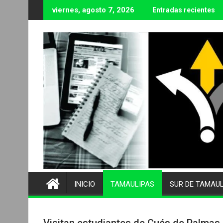
Ir
viernes, agosto 7, 2026
Entradas recientes
al
contenido
INICIO
TAMAULIPAS
SUR DE TAMAU