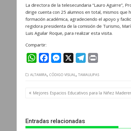
La directora de la telesecundaria “Lauro Aguirre”, Pro
dirige cuenta con 25 alumnos en total, mismos que 
formación académica, agradeciendo el apoyo y facili
regidora presidenta de la comisión de Turismo, Marí
Luis Aguilar Roque, para realizar esta visita.
Compartir:
W
F
M
X
T
P
h
a
e
e
r
,
,
ALTAMIRA
CÓDIGO VISUAL
TAMAULIPAS
a
c
s
l
i
t
e
s
e
n
Navegación
Mejores Espacios Educativos para la Niñez Madere
s
b
e
g
t
de
entradas
A
o
n
r
p
o
g
a
Entradas relacionadas
p
k
e
m