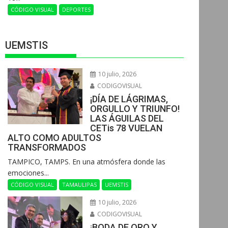
CÓDIGO VISUAL
DEPORTES
UEMSTIS
10 julio, 2026
CODIGOVISUAL
¡DÍA DE LÁGRIMAS,
ORGULLO Y TRIUNFO!
LAS ÁGUILAS DEL
CETis 78 VUELAN
ALTO COMO ADULTOS
TRANSFORMADOS
​TAMPICO, TAMPS. En una atmósfera donde las
emociones...
CÓDIGO VISUAL
TAMAULIPAS
UEMSTIS
10 julio, 2026
CODIGOVISUAL
¡BODA DE ORO Y