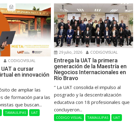
29 julio, 2026
CODIGOVISUAL
Entrega la UAT la primera
6
CODIGOVISUAL
generación de la Maestría en
 UAT a cursar
Negocios Internacionales en
irtual en innovación
Río Bravo
“ La UAT consolida el impulso al
ósito de ampliar las
posgrado y la descentralización
s de formación para las
educativa con 18 profesionales que
onistas que buscan...
concluyeron...
L
TAMAULIPAS
UAT
CÓDIGO VISUAL
TAMAULIPAS
UAT