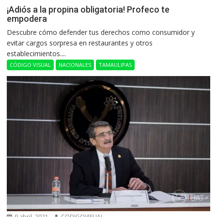
¡Adiós a la propina obligatoria! Profeco te
empodera
Descubre cómo defender tus derechos como consumidor y
evitar cargos sorpresa en restaurantes y otros
establecimientos....
CÓDIGO VISUAL
NACIONALES
TAMAULIPAS
9 abril, 2021
CODIGOVISUAL