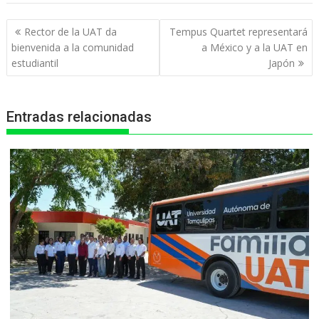
t
e
s
e
n
Navegación
Rector de la UAT da
Tempus Quartet representará
s
b
e
g
t
de
bienvenida a la comunidad
a México y a la UAT en
entradas
estudiantil
Japón
A
o
n
r
p
o
g
a
Entradas relacionadas
p
k
e
m
r