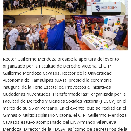
A
o
n
r
p
o
g
a
p
k
e
m
r
Rector Guillermo Mendoza preside la apertura del evento
organizado por la Facultad de Derecho Victoria. El C. P.
Guillermo Mendoza Cavazos, Rector de la Universidad
Autónoma de Tamaulipas (UAT), presidió la ceremonia
inaugural de la Feria Estatal de Proyectos e Iniciativas
Ciudadanas “Juventudes Transformadoras”, organizada por la
Facultad de Derecho y Ciencias Sociales Victoria (FDSCV) en el
marco de su 55 aniversario. En el evento, que se realizó en el
Gimnasio Multidisciplinario Victoria, el C. P. Guillermo Mendoza
Cavazos estuvo acompañado del Dr. Armando Villanueva
Mendoza, Director de la FDCSV, así como de secretarios de la