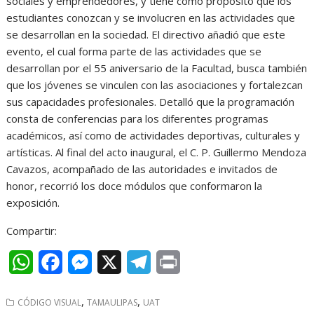
sociales y emprendedores, y tiene como propósito que los
estudiantes conozcan y se involucren en las actividades que
se desarrollan en la sociedad. El directivo añadió que este
evento, el cual forma parte de las actividades que se
desarrollan por el 55 aniversario de la Facultad, busca también
que los jóvenes se vinculen con las asociaciones y fortalezcan
sus capacidades profesionales. Detalló que la programación
consta de conferencias para los diferentes programas
académicos, así como de actividades deportivas, culturales y
artísticas. Al final del acto inaugural, el C. P. Guillermo Mendoza
Cavazos, acompañado de las autoridades e invitados de
honor, recorrió los doce módulos que conformaron la
exposición.
Compartir:
W
F
M
X
T
P
h
a
e
e
r
,
,
CÓDIGO VISUAL
TAMAULIPAS
UAT
a
c
s
l
i