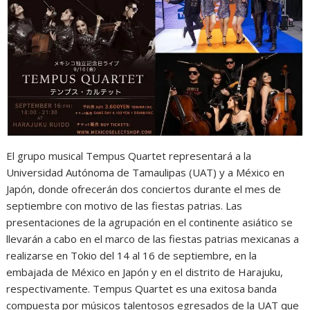
s
b
e
g
t
A
o
n
r
p
o
g
a
p
k
e
m
r
El grupo musical Tempus Quartet representará a la
Universidad Autónoma de Tamaulipas (UAT) y a México en
Japón, donde ofrecerán dos conciertos durante el mes de
septiembre con motivo de las fiestas patrias. Las
presentaciones de la agrupación en el continente asiático se
llevarán a cabo en el marco de las fiestas patrias mexicanas a
realizarse en Tokio del 14 al 16 de septiembre, en la
embajada de México en Japón y en el distrito de Harajuku,
respectivamente. Tempus Quartet es una exitosa banda
compuesta por músicos talentosos egresados de la UAT que