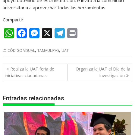
apoyo obtenido de esta institución, e invitó a la comunidad
universitaria a aprovechar todas las herramientas.
Compartir:
W
F
M
X
T
P
h
a
e
e
r
,
,
CÓDIGO VISUAL
TAMAULIPAS
UAT
a
c
s
l
i
t
e
s
e
n
Navegación
Realiza la UAT feria de
Organiza la UAT el Día de la
s
b
e
g
t
de
iniciativas ciudadanas
Investigación
entradas
A
o
n
r
p
o
g
a
Entradas relacionadas
p
k
e
m
r