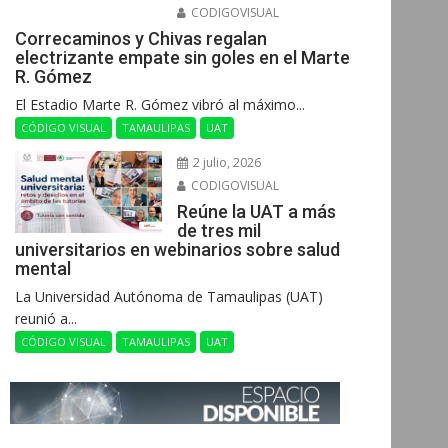
CODIGOVISUAL
Correcaminos y Chivas regalan
electrizante empate sin goles en el Marte
R. Gómez
El Estadio Marte R. Gómez vibró al máximo...
CÓDIGO VISUAL
TAMAULIPAS
UAT
2 julio, 2026
CODIGOVISUAL
Reúne la UAT a más
de tres mil
universitarios en webinarios sobre salud
mental
La Universidad Autónoma de Tamaulipas (UAT)
reunió a...
CÓDIGO VISUAL
TAMAULIPAS
UAT