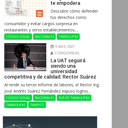
te empodera
Descubre cómo defender
tus derechos como
consumidor y evitar cargos sorpresa en
restaurantes y otros establecimientos....
CÓDIGO VISUAL
NACIONALES
TAMAULIPAS
9 abril, 2021
CODIGOVISUAL
La UAT seguirá
siendo una
universidad
competitiva y de calidad: Rector Suárez
Al rendir su tercer informe de labores, el Rector Ing.
José Andrés Suárez Fernández expuso logros...
CÓDIGO VISUAL
NACIONALES
SUR DE TAMAULIPAS
TAMAULIPAS
TAMPICO