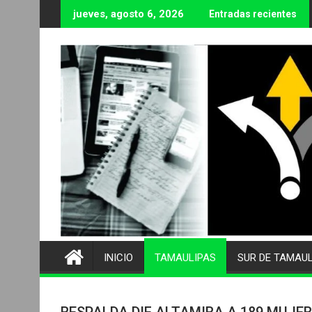
Ir
jueves, agosto 6, 2026
Entradas recientes
al
contenido
INICIO
TAMAULIPAS
SUR DE TAMAU