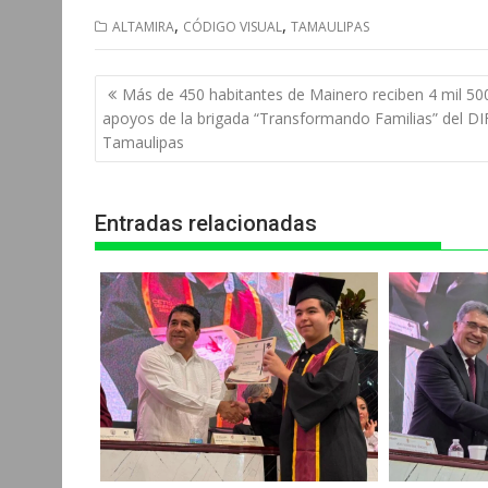
h
a
e
e
r
,
,
ALTAMIRA
CÓDIGO VISUAL
TAMAULIPAS
a
c
s
l
i
t
e
s
e
n
Navegación
Más de 450 habitantes de Mainero reciben 4 mil 50
s
b
e
g
t
de
apoyos de la brigada “Transformando Familias” del DI
entradas
Tamaulipas
A
o
n
r
p
o
g
a
Entradas relacionadas
p
k
e
m
r