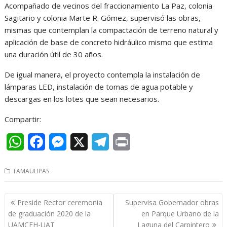
Acompañado de vecinos del fraccionamiento La Paz, colonia
A
o
n
r
Sagitario y colonia Marte R. Gómez, supervisó las obras,
p
o
g
a
mismas que contemplan la compactación de terreno natural y
p
k
e
m
aplicación de base de concreto hidráulico mismo que estima
una duración útil de 30 años.
r
De igual manera, el proyecto contempla la instalación de
lámparas LED, instalación de tomas de agua potable y
descargas en los lotes que sean necesarios.
Compartir:
W
F
M
X
T
P
h
a
e
e
r
TAMAULIPAS
a
c
s
l
i
t
e
s
e
n
Navegación
Preside Rector ceremonia
Supervisa Gobernador obras
s
b
e
g
t
de
de graduación 2020 de la
en Parque Urbano de la
entradas
UAMCEH-UAT
Laguna del Carpintero