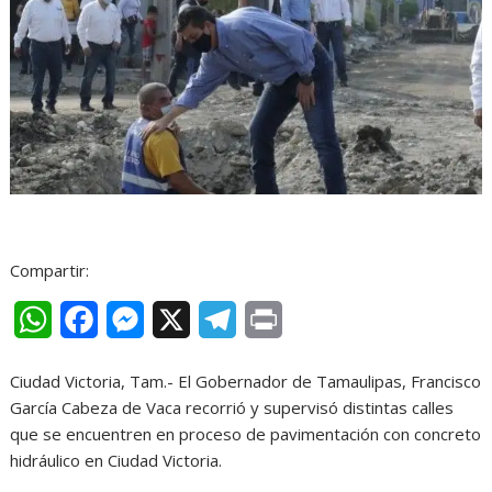
Compartir:
W
F
M
X
T
P
h
a
e
e
r
Ciudad Victoria, Tam.- El Gobernador de Tamaulipas, Francisco
a
c
s
l
i
García Cabeza de Vaca recorrió y supervisó distintas calles
t
e
s
e
n
que se encuentren en proceso de pavimentación con concreto
hidráulico en Ciudad Victoria.
s
b
e
g
t