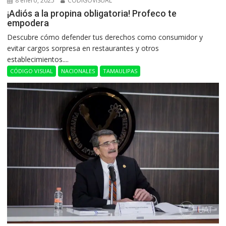
8 enero, 2025
CODIGOVISUAL
¡Adiós a la propina obligatoria! Profeco te
empodera
Descubre cómo defender tus derechos como consumidor y
evitar cargos sorpresa en restaurantes y otros
establecimientos....
CÓDIGO VISUAL
NACIONALES
TAMAULIPAS