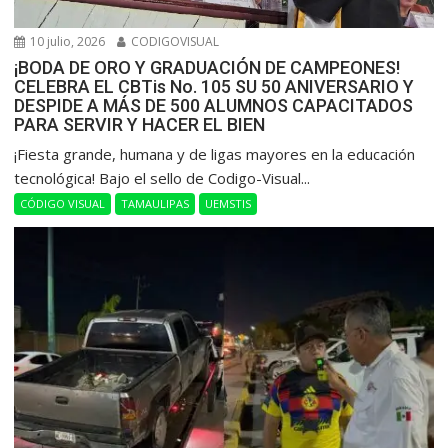
10 julio, 2026
CODIGOVISUAL
¡BODA DE ORO Y GRADUACIÓN DE CAMPEONES!
CELEBRA EL CBTis No. 105 SU 50 ANIVERSARIO Y
DESPIDE A MÁS DE 500 ALUMNOS CAPACITADOS
PARA SERVIR Y HACER EL BIEN
​¡Fiesta grande, humana y de ligas mayores en la educación
tecnológica! Bajo el sello de Codigo-Visual...
CÓDIGO VISUAL
TAMAULIPAS
UEMSTIS