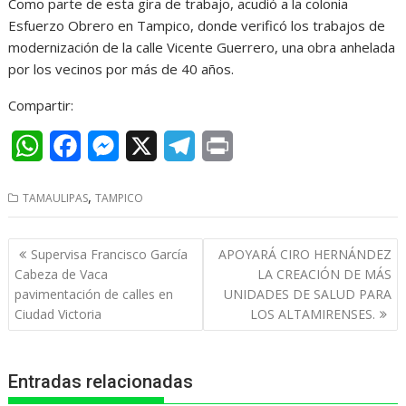
Como parte de esta gira de trabajo, acudió a la colonia
Esfuerzo Obrero en Tampico, donde verificó los trabajos de
modernización de la calle Vicente Guerrero, una obra anhelada
por los vecinos por más de 40 años.
Compartir:
W
F
M
X
T
P
h
a
e
e
r
,
TAMAULIPAS
TAMPICO
a
c
s
l
i
t
e
s
e
n
Navegación
Supervisa Francisco García
APOYARÁ CIRO HERNÁNDEZ
s
b
e
g
t
de
Cabeza de Vaca
LA CREACIÓN DE MÁS
entradas
pavimentación de calles en
UNIDADES DE SALUD PARA
A
o
n
r
Ciudad Victoria
LOS ALTAMIRENSES.
p
o
g
a
p
k
e
m
Entradas relacionadas
r