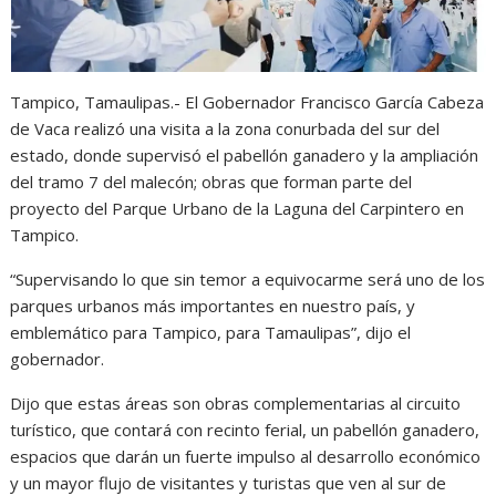
p
o
g
a
p
k
e
m
r
Tampico, Tamaulipas.- El Gobernador Francisco García Cabeza
de Vaca realizó una visita a la zona conurbada del sur del
estado, donde supervisó el pabellón ganadero y la ampliación
del tramo 7 del malecón; obras que forman parte del
proyecto del Parque Urbano de la Laguna del Carpintero en
Tampico.
“Supervisando lo que sin temor a equivocarme será uno de los
parques urbanos más importantes en nuestro país, y
emblemático para Tampico, para Tamaulipas”, dijo el
gobernador.
Dijo que estas áreas son obras complementarias al circuito
turístico, que contará con recinto ferial, un pabellón ganadero,
espacios que darán un fuerte impulso al desarrollo económico
y un mayor flujo de visitantes y turistas que ven al sur de