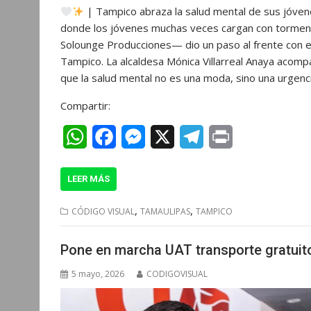
| Tampico abraza la salud mental de sus jóven
a
c
s
l
i
donde los jóvenes muchas veces cargan con torment
t
e
s
e
n
Solounge Producciones— dio un paso al frente con 
Tampico. La alcaldesa Mónica Villarreal Anaya acom
s
b
e
g
t
que la salud mental no es una moda, sino una urgenc
A
o
n
r
Compartir:
p
o
g
a
W
F
M
X
T
P
p
k
e
m
h
a
e
e
r
r
LEER MÁS
a
c
s
l
i
t
e
s
e
n
,
,
CÓDIGO VISUAL
TAMAULIPAS
TAMPICO
s
b
e
g
t
Pone en marcha UAT transporte gratuito
A
o
n
r
5 mayo, 2026
CODIGOVISUAL
p
o
g
a
p
k
e
m