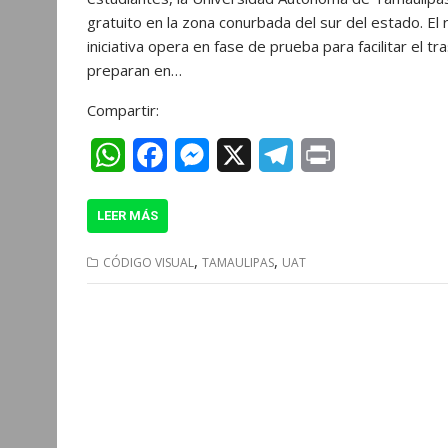
gratuito en la zona conurbada del sur del estado. E
s
b
e
g
t
iniciativa opera en fase de prueba para facilitar el 
A
o
n
r
preparan en…
p
o
g
a
Compartir:
p
k
e
m
W
F
M
X
T
P
r
h
a
e
e
r
LEER MÁS
a
c
s
l
i
t
e
s
e
n
,
,
CÓDIGO VISUAL
TAMAULIPAS
UAT
s
b
e
g
t
A
o
n
r
p
o
g
a
p
k
e
m
r