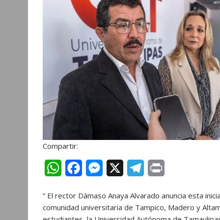
r
Compartir:
W
F
M
X
T
P
h
a
e
e
r
“ El rector Dámaso Anaya Alvarado anuncia esta inicia
a
c
s
l
i
comunidad universitaria de Tampico, Madero y Altamir
t
e
s
e
n
estudiantes, la Universidad Autónoma de Tamaulipa