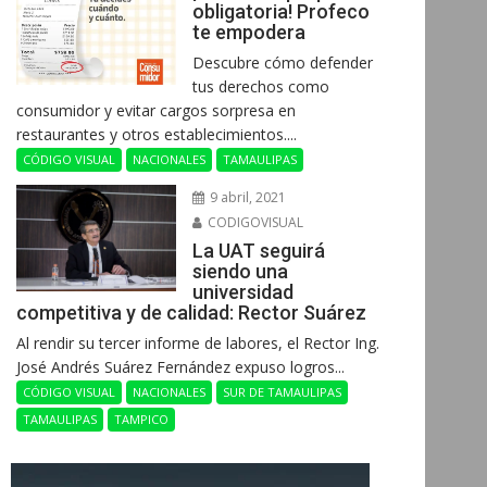
obligatoria! Profeco
te empodera
Descubre cómo defender
tus derechos como
consumidor y evitar cargos sorpresa en
restaurantes y otros establecimientos....
CÓDIGO VISUAL
NACIONALES
TAMAULIPAS
9 abril, 2021
CODIGOVISUAL
La UAT seguirá
siendo una
universidad
competitiva y de calidad: Rector Suárez
Al rendir su tercer informe de labores, el Rector Ing.
José Andrés Suárez Fernández expuso logros...
CÓDIGO VISUAL
NACIONALES
SUR DE TAMAULIPAS
TAMAULIPAS
TAMPICO