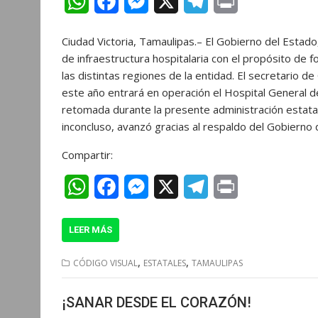
W
F
M
X
T
P
h
a
e
e
r
Ciudad Victoria, Tamaulipas.– El Gobierno del Estad
a
c
s
l
i
de infraestructura hospitalaria con el propósito de f
t
e
s
e
n
las distintas regiones de la entidad. El secretario 
este año entrará en operación el Hospital General 
s
b
e
g
t
retomada durante la presente administración estata
A
o
n
r
inconcluso, avanzó gracias al respaldo del Gobierno
p
o
g
a
Compartir:
p
k
e
m
W
F
M
X
T
P
r
h
a
e
e
r
LEER MÁS
a
c
s
l
i
t
e
s
e
n
,
,
CÓDIGO VISUAL
ESTATALES
TAMAULIPAS
s
b
e
g
t
¡SANAR DESDE EL CORAZÓN!
A
o
n
r