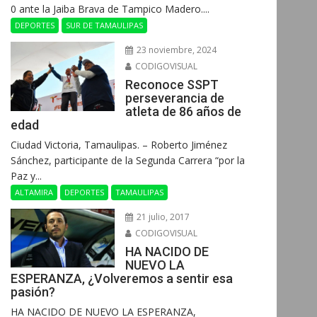
0 ante la Jaiba Brava de Tampico Madero....
DEPORTES
SUR DE TAMAULIPAS
23 noviembre, 2024
CODIGOVISUAL
Reconoce SSPT
perseverancia de
atleta de 86 años de
edad
Ciudad Victoria, Tamaulipas. – Roberto Jiménez
Sánchez, participante de la Segunda Carrera “por la
Paz y...
ALTAMIRA
DEPORTES
TAMAULIPAS
21 julio, 2017
CODIGOVISUAL
HA NACIDO DE
NUEVO LA
ESPERANZA, ¿Volveremos a sentir esa
pasión?
HA NACIDO DE NUEVO LA ESPERANZA,