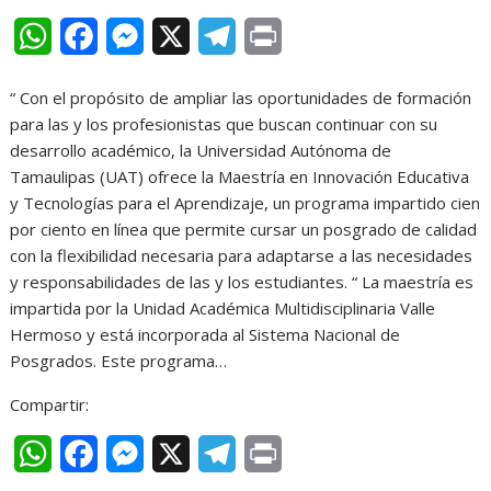
W
F
M
X
T
P
h
a
e
e
r
“ Con el propósito de ampliar las oportunidades de formación
a
c
s
l
i
para las y los profesionistas que buscan continuar con su
t
e
s
e
n
desarrollo académico, la Universidad Autónoma de
Tamaulipas (UAT) ofrece la Maestría en Innovación Educativa
s
b
e
g
t
y Tecnologías para el Aprendizaje, un programa impartido cien
A
o
n
r
por ciento en línea que permite cursar un posgrado de calidad
con la flexibilidad necesaria para adaptarse a las necesidades
p
o
g
a
y responsabilidades de las y los estudiantes. “ La maestría es
p
k
e
m
impartida por la Unidad Académica Multidisciplinaria Valle
r
Hermoso y está incorporada al Sistema Nacional de
Posgrados. Este programa…
Compartir:
W
F
M
X
T
P
h
a
e
e
r