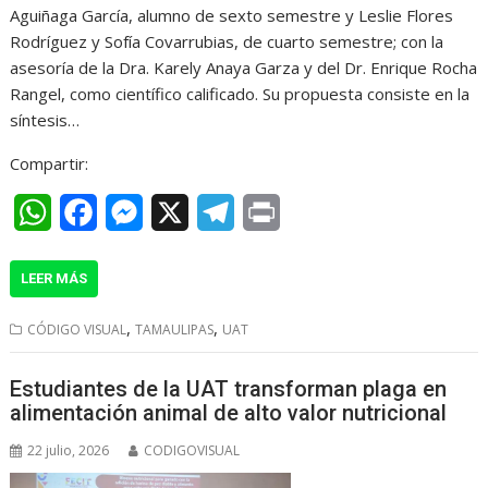
Aguiñaga García, alumno de sexto semestre y Leslie Flores
p
k
e
m
Rodríguez y Sofía Covarrubias, de cuarto semestre; con la
r
asesoría de la Dra. Karely Anaya Garza y del Dr. Enrique Rocha
Rangel, como científico calificado. Su propuesta consiste en la
síntesis…
Compartir:
W
F
M
X
T
P
h
a
e
e
r
LEER MÁS
a
c
s
l
i
t
e
s
e
n
,
,
CÓDIGO VISUAL
TAMAULIPAS
UAT
s
b
e
g
t
Estudiantes de la UAT transforman plaga en
A
o
n
r
alimentación animal de alto valor nutricional
p
o
g
a
22 julio, 2026
CODIGOVISUAL
p
k
e
m