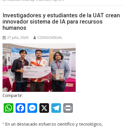
s
b
e
g
t
Investigadores y estudiantes de la UAT crean
A
o
n
r
innovador sistema de IA para recursos
p
o
g
a
humanos
p
k
e
m
27 julio, 2026
CODIGOVISUAL
r
Compartir:
W
F
M
X
T
P
h
a
e
e
r
“ En un destacado esfuerzo científico y tecnológico,