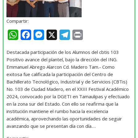
Compartir:
W
F
M
X
T
P
h
a
e
e
r
Destacada participación de los Alumnos del cbtis 103
a
c
s
l
i
Positivo avance del plantel, bajo la dirección del ING.
t
e
s
e
n
Emmanuel Abrego Alarcon Cd. Madero Tam.- Como
exitosa fue calificada la participación del Centro de
s
b
e
g
t
Bachillerato Tecnológico, Industrial y de Servicios (CBTis)
A
o
n
r
No. 103 de Ciudad Madero, en el XXIII Festival Académico
2024, convocado por la DGETI en Tamaulipas y efectuado
p
o
g
a
en la zona sur del Estado. Con ello se reafirma que la
p
k
e
m
institución mantiene el rumbo hacia la excelencia
r
académica, aprovechando las oportunidades de seguir
avanzando que se presentan día con día.…