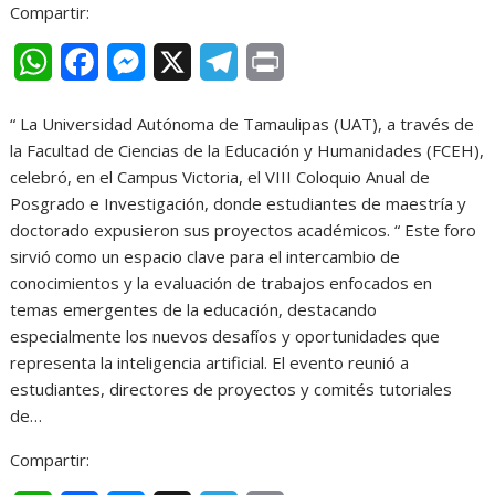
Compartir:
W
F
M
X
T
P
h
a
e
e
r
“ La Universidad Autónoma de Tamaulipas (UAT), a través de
a
c
s
l
i
la Facultad de Ciencias de la Educación y Humanidades (FCEH),
t
e
s
e
n
celebró, en el Campus Victoria, el VIII Coloquio Anual de
Posgrado e Investigación, donde estudiantes de maestría y
s
b
e
g
t
doctorado expusieron sus proyectos académicos. “ Este foro
A
o
n
r
sirvió como un espacio clave para el intercambio de
conocimientos y la evaluación de trabajos enfocados en
p
o
g
a
temas emergentes de la educación, destacando
p
k
e
m
especialmente los nuevos desafíos y oportunidades que
r
representa la inteligencia artificial. El evento reunió a
estudiantes, directores de proyectos y comités tutoriales
de…
Compartir: