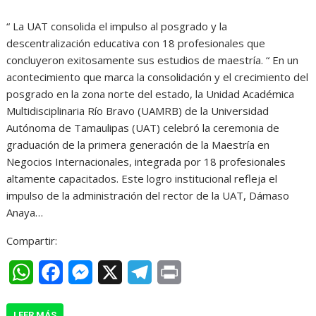
h
a
e
e
r
“ La UAT consolida el impulso al posgrado y la
a
c
s
l
i
descentralización educativa con 18 profesionales que
t
e
s
e
n
concluyeron exitosamente sus estudios de maestría. “ En un
acontecimiento que marca la consolidación y el crecimiento del
s
b
e
g
t
posgrado en la zona norte del estado, la Unidad Académica
A
o
n
r
Multidisciplinaria Río Bravo (UAMRB) de la Universidad
Autónoma de Tamaulipas (UAT) celebró la ceremonia de
p
o
g
a
graduación de la primera generación de la Maestría en
p
k
e
m
Negocios Internacionales, integrada por 18 profesionales
r
altamente capacitados. Este logro institucional refleja el
impulso de la administración del rector de la UAT, Dámaso
Anaya…
Compartir:
W
F
M
X
T
P
h
a
e
e
r
LEER MÁS