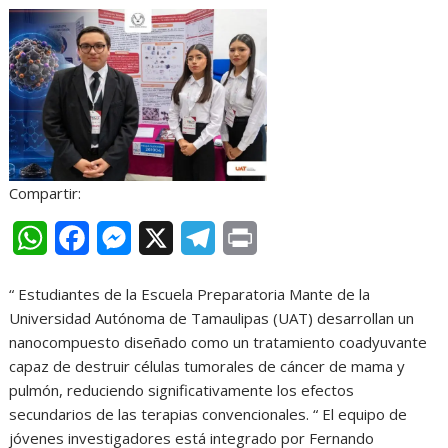
r
Compartir:
W
F
M
X
T
P
h
a
e
e
r
“ Estudiantes de la Escuela Preparatoria Mante de la
a
c
s
l
i
Universidad Autónoma de Tamaulipas (UAT) desarrollan un
t
e
s
e
n
nanocompuesto diseñado como un tratamiento coadyuvante
capaz de destruir células tumorales de cáncer de mama y
s
b
e
g
t
pulmón, reduciendo significativamente los efectos
A
o
n
r
secundarios de las terapias convencionales. “ El equipo de
jóvenes investigadores está integrado por Fernando
p
o
g
a