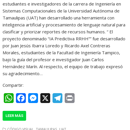
a
c
s
l
i
estudiantes e investigadores de la carrera de Ingeniería en
t
e
s
e
n
Sistemas Computacionales de la Universidad Autónoma de
Tamaulipas (UAT) han desarrollado una herramienta con
s
b
e
g
t
inteligencia artificial y procesamiento de lenguaje natural para
A
o
n
r
clasificar y priorizar reportes de recursos humanos. “ El
proyecto denominado “IA Predictiva RRHH”” fue desarrollado
p
o
g
a
por Juan Jesús Ibarra Loredo y Ricardo Axel Contreras
p
k
e
m
Morales, estudiantes de la Facultad de Ingeniería Tampico,
r
bajo la guía del profesor e investigador Juan Carlos
Hernández Marín. Al respecto, el equipo de trabajo expresó
su agradecimiento…
Compartir:
W
F
M
X
T
P
h
a
e
e
r
LEER MÁS
a
c
s
l
i
t
e
s
e
n
,
,
CÓDIGO VISUAL
TAMAULIPAS
UAT