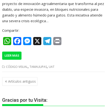
p
k
e
m
proyecto de innovación agroalimentaria que transforma al pez
r
diablo, una especie invasora, en bloques nutricionales para
ganado y alimento húmedo para gatos. Esta iniciativa atiende
una severa crisis ecológica…
Compartir:
W
F
M
X
T
P
h
a
e
e
r
LEER MÁS
a
c
s
l
i
t
e
s
e
n
,
,
CÓDIGO VISUAL
TAMAULIPAS
UAT
s
b
e
g
t
Navegación
A
o
n
r
Artículos antiguos
de
p
o
g
a
entradas
p
k
e
m
Gracias por tu Visita:
r