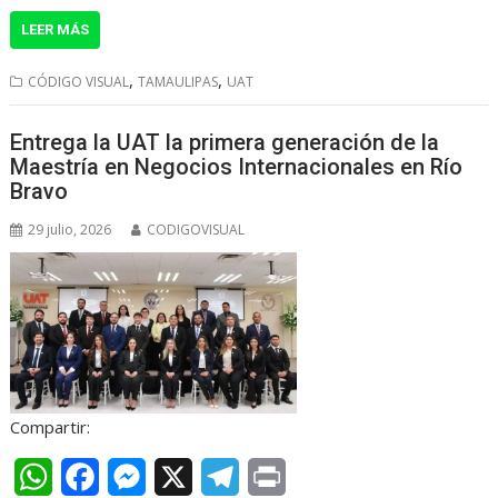
LEER MÁS
a
c
s
l
i
t
e
s
e
n
,
,
CÓDIGO VISUAL
TAMAULIPAS
UAT
s
b
e
g
t
Entrega la UAT la primera generación de la
A
o
n
r
Maestría en Negocios Internacionales en Río
p
o
g
a
Bravo
p
k
e
m
29 julio, 2026
CODIGOVISUAL
r
Compartir:
W
F
M
X
T
P