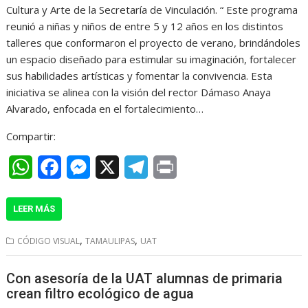
Cultura y Arte de la Secretaría de Vinculación. “ Este programa
s
b
e
g
t
reunió a niñas y niños de entre 5 y 12 años en los distintos
A
o
n
r
talleres que conformaron el proyecto de verano, brindándoles
un espacio diseñado para estimular su imaginación, fortalecer
p
o
g
a
sus habilidades artísticas y fomentar la convivencia. Esta
p
k
e
m
iniciativa se alinea con la visión del rector Dámaso Anaya
r
Alvarado, enfocada en el fortalecimiento…
Compartir:
W
F
M
X
T
P
h
a
e
e
r
LEER MÁS
a
c
s
l
i
t
e
s
e
n
,
,
CÓDIGO VISUAL
TAMAULIPAS
UAT
s
b
e
g
t
Con asesoría de la UAT alumnas de primaria
A
o
n
r
crean filtro ecológico de agua
p
o
g
a