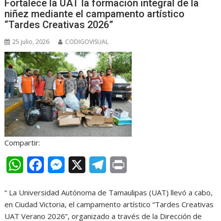
Fortalece la UAT la formación integral de la
A
o
n
r
niñez mediante el campamento artístico
p
o
g
a
“Tardes Creativas 2026”
p
k
e
m
25 julio, 2026
CODIGOVISUAL
r
Compartir:
W
F
M
X
T
P
h
a
e
e
r
“ La Universidad Autónoma de Tamaulipas (UAT) llevó a cabo,
a
c
s
l
i
en Ciudad Victoria, el campamento artístico “Tardes Creativas
t
e
s
e
n
UAT Verano 2026”, organizado a través de la Dirección de