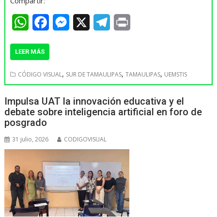
Compartir:
W
F
M
X
T
P
h
a
e
e
r
LEER MÁS
a
c
s
l
i
t
e
s
e
n
,
,
,
CÓDIGO VISUAL
SUR DE TAMAULIPAS
TAMAULIPAS
UEMSTIS
s
b
e
g
t
Impulsa UAT la innovación educativa y el
A
o
n
r
debate sobre inteligencia artificial en foro de
p
o
g
a
posgrado
p
k
e
m
31 julio, 2026
CODIGOVISUAL
r