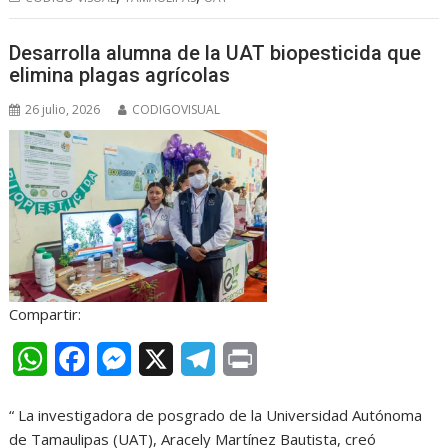
s
b
e
g
t
Desarrolla alumna de la UAT biopesticida que
A
o
n
r
elimina plagas agrícolas
p
o
g
a
26 julio, 2026
CODIGOVISUAL
p
k
e
m
r
Compartir:
W
F
M
X
T
P
h
a
e
e
r
“ La investigadora de posgrado de la Universidad Autónoma
a
c
s
l
i
de Tamaulipas (UAT), Aracely Martínez Bautista, creó