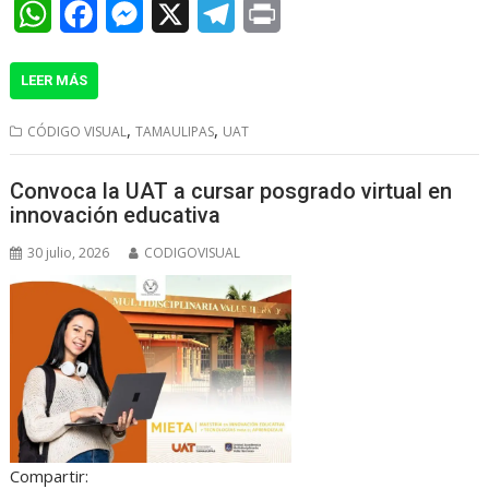
W
F
M
X
T
P
h
a
e
e
r
LEER MÁS
a
c
s
l
i
t
e
s
e
n
,
,
CÓDIGO VISUAL
TAMAULIPAS
UAT
s
b
e
g
t
Convoca la UAT a cursar posgrado virtual en
A
o
n
r
innovación educativa
p
o
g
a
30 julio, 2026
CODIGOVISUAL
p
k
e
m
r
Compartir: