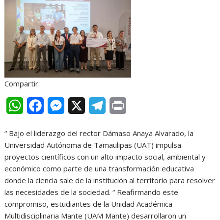
r
Compartir:
W
F
M
X
T
P
h
a
e
e
r
“ Bajo el liderazgo del rector Dámaso Anaya Alvarado, la
a
c
s
l
i
Universidad Autónoma de Tamaulipas (UAT) impulsa
t
e
s
e
n
proyectos científicos con un alto impacto social, ambiental y
económico como parte de una transformación educativa
s
b
e
g
t
donde la ciencia sale de la institución al territorio para resolver
A
o
n
r
las necesidades de la sociedad. “ Reafirmando este
compromiso, estudiantes de la Unidad Académica
p
o
g
a
Multidisciplinaria Mante (UAM Mante) desarrollaron un