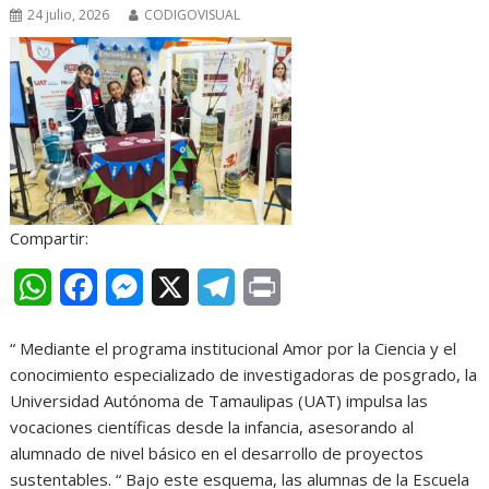
24 julio, 2026
CODIGOVISUAL
p
k
e
m
r
Compartir:
W
F
M
X
T
P
h
a
e
e
r
“ Mediante el programa institucional Amor por la Ciencia y el
a
c
s
l
i
conocimiento especializado de investigadoras de posgrado, la
t
e
s
e
n
Universidad Autónoma de Tamaulipas (UAT) impulsa las
vocaciones científicas desde la infancia, asesorando al
s
b
e
g
t
alumnado de nivel básico en el desarrollo de proyectos
A
o
n
r
sustentables. “ Bajo este esquema, las alumnas de la Escuela