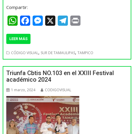
Compartir:
W
F
M
X
T
P
h
a
e
e
r
LEER MÁS
a
c
s
l
i
t
e
s
e
n
,
,
CÓDIGO VISUAL
SUR DE TAMAULIPAS
TAMPICO
s
b
e
g
t
A
o
n
r
Triunfa Cbtis NO.103 en el XXIII Festival
académico 2024
p
o
g
a
1 marzo, 2024
CODIGOVISUAL
p
k
e
m
r