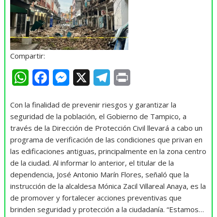
Compartir:
W
F
M
X
T
P
h
a
e
e
r
Con la finalidad de prevenir riesgos y garantizar la
a
c
s
l
i
seguridad de la población, el Gobierno de Tampico, a
t
e
s
e
n
través de la Dirección de Protección Civil llevará a cabo un
programa de verificación de las condiciones que privan en
s
b
e
g
t
las edificaciones antiguas, principalmente en la zona centro
A
o
n
r
de la ciudad. Al informar lo anterior, el titular de la
dependencia, José Antonio Marín Flores, señaló que la
p
o
g
a
instrucción de la alcaldesa Mónica Zacil Villareal Anaya, es la
p
k
e
m
de promover y fortalecer acciones preventivas que
r
brinden seguridad y protección a la ciudadanía. “Estamos…