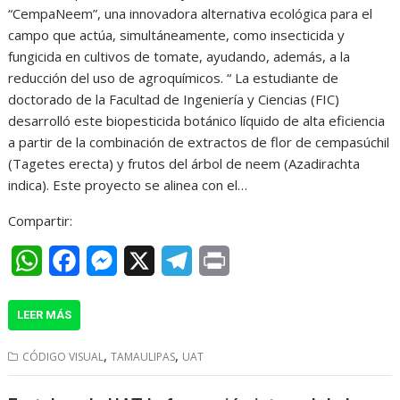
t
e
s
e
n
“CempaNeem”, una innovadora alternativa ecológica para el
campo que actúa, simultáneamente, como insecticida y
s
b
e
g
t
fungicida en cultivos de tomate, ayudando, además, a la
A
o
n
r
reducción del uso de agroquímicos. “ La estudiante de
doctorado de la Facultad de Ingeniería y Ciencias (FIC)
p
o
g
a
desarrolló este biopesticida botánico líquido de alta eficiencia
p
k
e
m
a partir de la combinación de extractos de flor de cempasúchil
r
(Tagetes erecta) y frutos del árbol de neem (Azadirachta
indica). Este proyecto se alinea con el…
Compartir:
W
F
M
X
T
P
h
a
e
e
r
LEER MÁS
a
c
s
l
i
t
e
s
e
n
,
,
CÓDIGO VISUAL
TAMAULIPAS
UAT
s
b
e
g
t