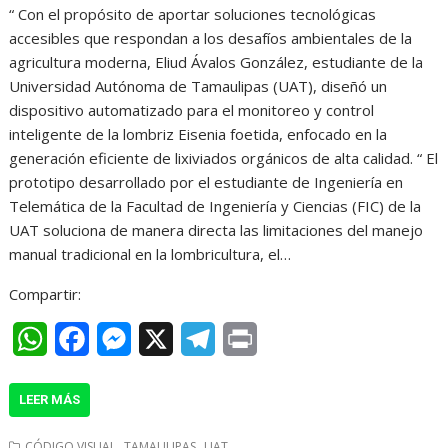
“ Con el propósito de aportar soluciones tecnológicas
a
c
s
l
i
accesibles que respondan a los desafíos ambientales de la
t
e
s
e
n
agricultura moderna, Eliud Ávalos González, estudiante de la
Universidad Autónoma de Tamaulipas (UAT), diseñó un
s
b
e
g
t
dispositivo automatizado para el monitoreo y control
A
o
n
r
inteligente de la lombriz Eisenia foetida, enfocado en la
generación eficiente de lixiviados orgánicos de alta calidad. “ El
p
o
g
a
prototipo desarrollado por el estudiante de Ingeniería en
p
k
e
m
Telemática de la Facultad de Ingeniería y Ciencias (FIC) de la
r
UAT soluciona de manera directa las limitaciones del manejo
manual tradicional en la lombricultura, el…
Compartir:
W
F
M
X
T
P
h
a
e
e
r
LEER MÁS
a
c
s
l
i
t
e
s
e
n
,
,
CÓDIGO VISUAL
TAMAULIPAS
UAT