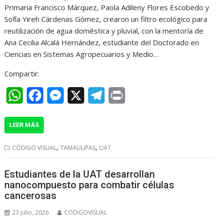
Primaria Francisco Márquez, Paola Adileny Flores Escobedo y
p
o
g
a
Sofía Yireh Cárdenas Gómez, crearon un filtro ecológico para
p
k
e
m
reutilización de agua doméstica y pluvial, con la mentoría de
r
Ana Cecilia Alcalá Hernández, estudiante del Doctorado en
Ciencias en Sistemas Agropecuarios y Medio…
Compartir:
W
F
M
X
T
P
h
a
e
e
r
LEER MÁS
a
c
s
l
i
t
e
s
e
n
,
,
CÓDIGO VISUAL
TAMAULIPAS
UAT
s
b
e
g
t
Estudiantes de la UAT desarrollan
A
o
n
r
nanocompuesto para combatir células
p
o
g
a
cancerosas
p
k
e
m
23 julio, 2026
CODIGOVISUAL